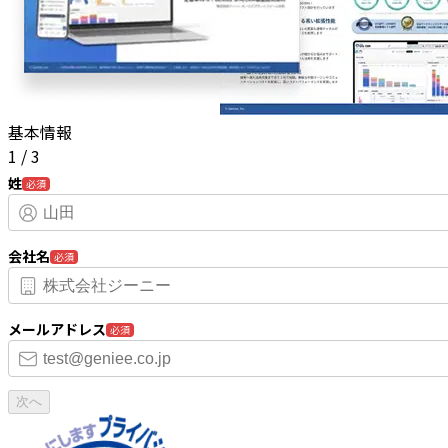
基本情報
1
/
3
姓
必須
会社名
必須
メールアドレス
必須
次へ