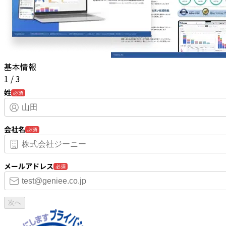
基本情報
1
/
3
姓
必須
会社名
必須
メールアドレス
必須
次へ