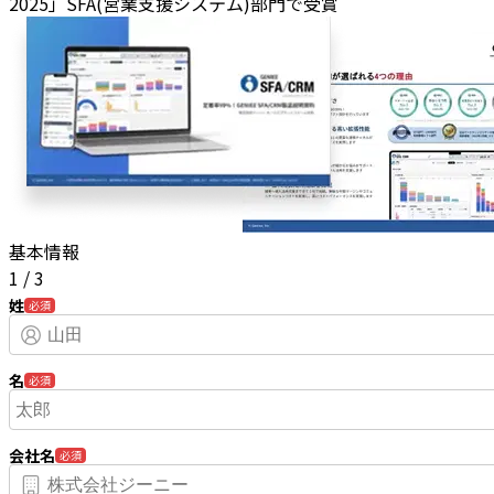
2025」SFA(営業支援システム)部門で受賞
基本情報
1
/
3
姓
必須
名
必須
会社名
必須