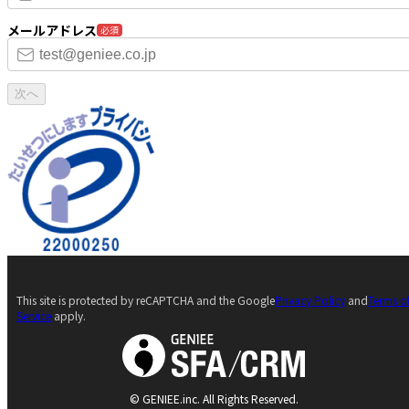
メールアドレス
必須
次へ
This site is protected by reCAPTCHA and the Google
Privacy Policy
and
Terms o
Service
apply.
© GENIEE.inc. All Rights Reserved.