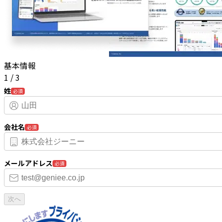
基本情報
1
/
3
姓
必須
会社名
必須
メールアドレス
必須
次へ