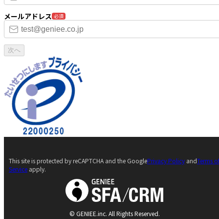
メールアドレス
必須
次へ
This site is protected by reCAPTCHA and the Google
Privacy Policy
and
Terms o
Service
apply.
© GENIEE.inc. All Rights Reserved.