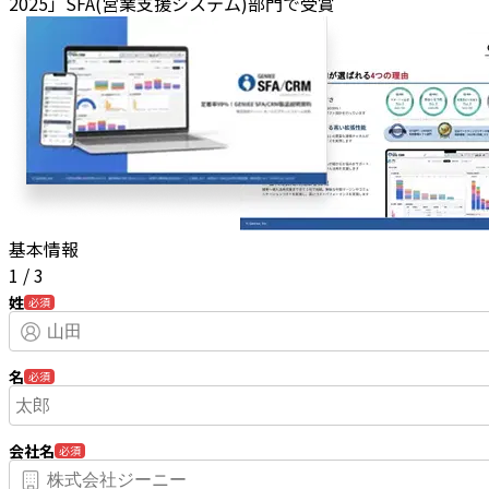
2025」SFA(営業支援システム)部門で受賞
基本情報
1
/
3
姓
必須
名
必須
会社名
必須