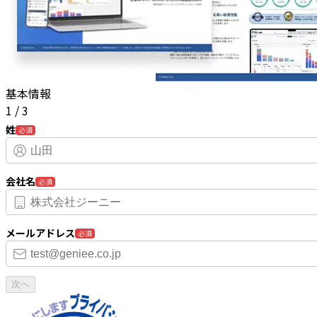
基本情報
1
/
3
姓
必須
会社名
必須
メールアドレス
必須
次へ