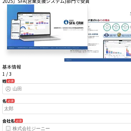
2025」SFA(営業支援システム)部門で受賞
基本情報
1
/
3
姓
必須
名
必須
会社名
必須