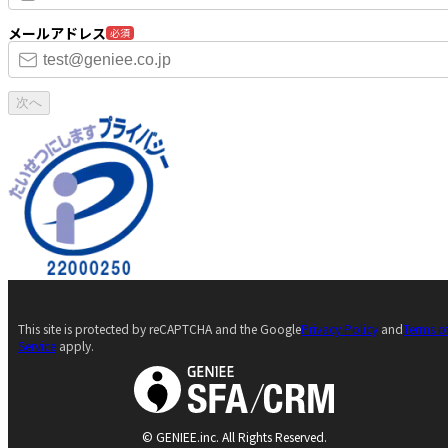
メールアドレス
必須
次へ
This site is protected by reCAPTCHA and the Google
Privacy Policy
and
Terms o
Service
apply.
© GENIEE.inc. All Rights Reserved.