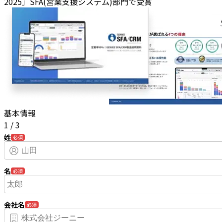
2025」SFA(営業支援システム)部門で受賞
基本情報
1
/
3
姓
必須
名
必須
会社名
必須