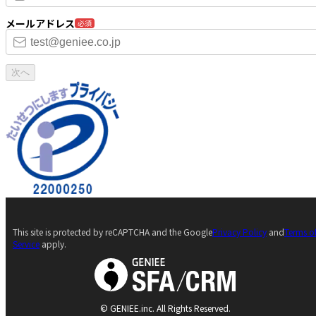
メールアドレス
必須
次へ
This site is protected by reCAPTCHA and the Google
Privacy Policy
and
Terms o
Service
apply.
© GENIEE.inc. All Rights Reserved.