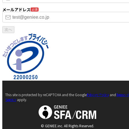
メールアドレス
必須
次へ
This site is protected by reCAPTCHA and the Google
Privacy Policy
and
Terms o
Service
apply.
© GENIEE.inc. All Rights Reserved.