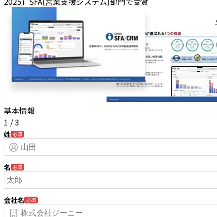
2025」SFA(営業支援システム)部門で受賞
基本情報
1
/
3
姓
必須
名
必須
会社名
必須