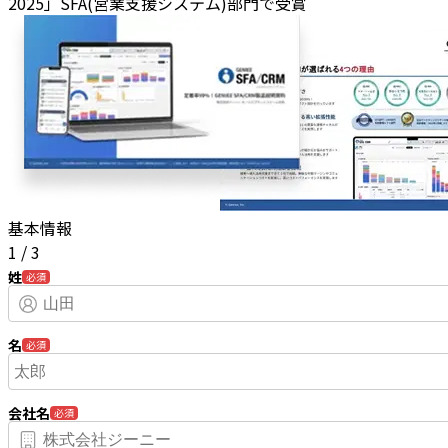
2025」SFA(営業支援システム)部門で受賞
基本情報
1
/
3
姓
必須
名
必須
会社名
必須