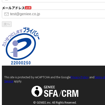
メールアドレス
必須
次へ
This site is protected by reCAPTCHA and the Google
Privacy Policy
and
Terms o
Service
apply.
© GENIEE.inc. All Rights Reserved.