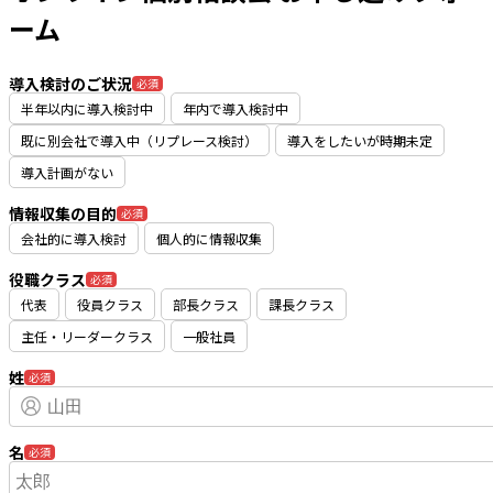
ーム
導入検討のご状況
必須
半年以内に導入検討中
年内で導入検討中
既に別会社で導入中（リプレース検討）
導入をしたいが時期未定
導入計画がない
情報収集の目的
必須
会社的に導入検討
個人的に情報収集
役職クラス
必須
代表
役員クラス
部長クラス
課長クラス
主任・リーダークラス
一般社員
姓
必須
名
必須