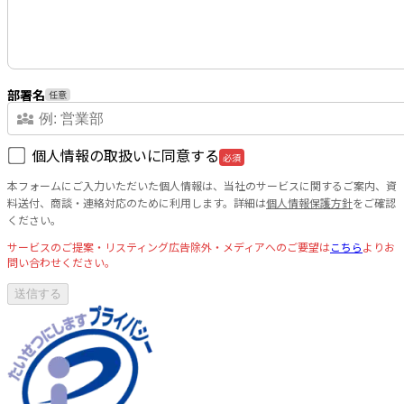
部署名
任意
diversity_3
個人情報の取扱いに同意する
必須
本フォームにご入力いただいた個人情報は、当社のサービスに関するご案内、資
料送付、商談・連絡対応のために利用します。詳細は
個人情報保護方針
をご確認
ください。
サービスのご提案・リスティング広告除外・メディアへのご要望は
こちら
よりお
問い合わせください。