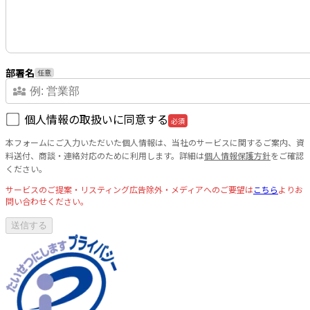
部署名
任意
diversity_3
個人情報の取扱いに同意する
必須
本フォームにご入力いただいた個人情報は、当社のサービスに関するご案内、資
料送付、商談・連絡対応のために利用します。詳細は
個人情報保護方針
をご確認
ください。
サービスのご提案・リスティング広告除外・メディアへのご要望は
こちら
よりお
問い合わせください。