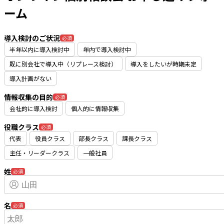
ーム
導入検討のご状況
必須
半年以内に導入検討中
年内で導入検討中
既に別会社で導入中（リプレース検討）
導入をしたいが時期未定
導入計画がない
情報収集の目的
必須
会社的に導入検討
個人的に情報収集
役職クラス
必須
代表
役員クラス
部長クラス
課長クラス
主任・リーダークラス
一般社員
姓
必須
名
必須