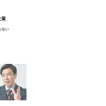
企業
らない