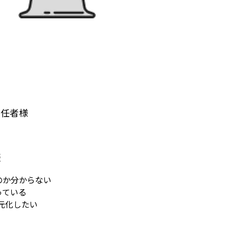
責任者様
様
のか分からない
っている
元化したい