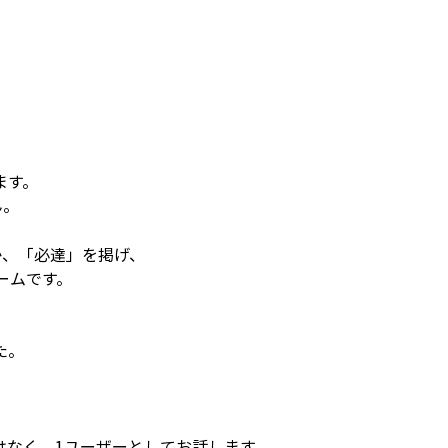
ます。
ん。
か、「必達」を掲げ、
ームです。
た。
はなく、1ユーザーとしてお話します。