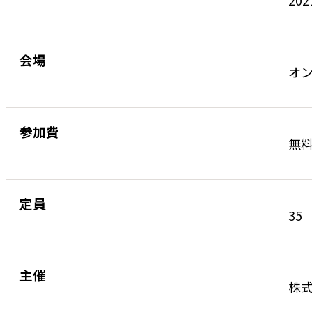
202
会場
オ
参加費
無
定員
35
主催
株