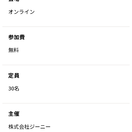
オンライン
参加費
無料
定員
30名
主催
株式会社ジーニー