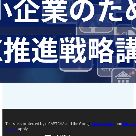
This site is protected by reCAPTCHA and the Google
Privacy Policy
and
Terms o
Service
apply.