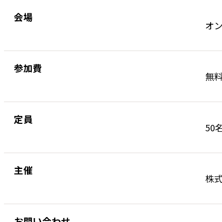
会場
オ
参加費
無
定員
50
主催
株式
お問い合わせ