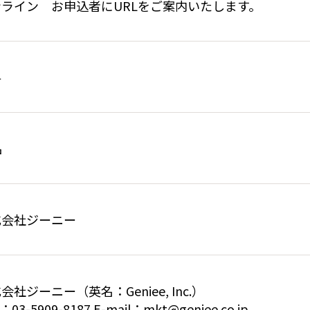
ンライン お申込者にURLをご案内いたします。
料
名
式会社ジーニー
会社ジーニー（英名：Geniee, Inc.）
：03-5909-8187 E-mail：mkt@geniee.co.jp