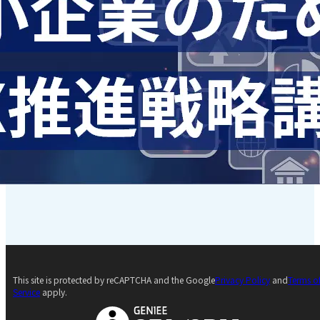
This site is protected by reCAPTCHA and the Google
Privacy Policy
and
Terms o
Service
apply.