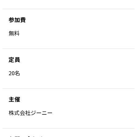
参加費
無料
定員
20名
主催
株式会社ジーニー