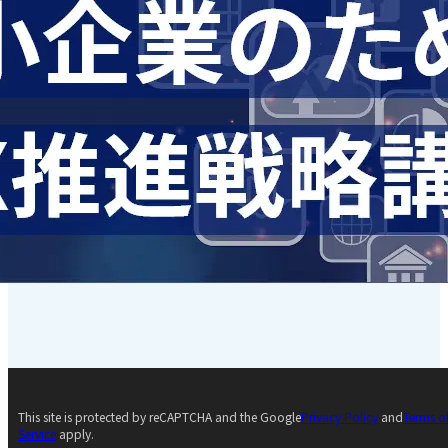
This site is protected by reCAPTCHA and the Google
Privacy Policy
and
Terms o
Service
apply.