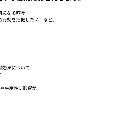
前になる昨今
の行動を把握したい！など、
対効果について
？
営や生産性に影響が