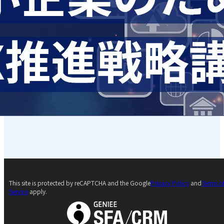
This site is protected by reCAPTCHA and the Google
Privacy Policy
and
Terms o
Service
apply.