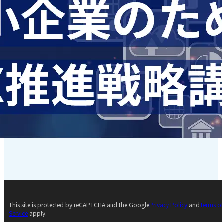
This site is protected by reCAPTCHA and the Google
Privacy Policy
and
Terms o
Service
apply.