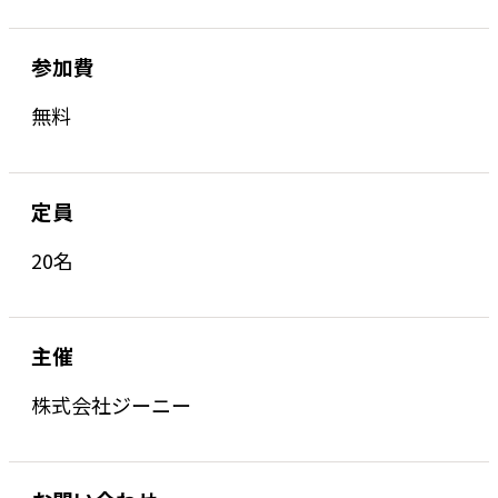
参加費
無料
定員
20名
主催
株式会社ジーニー