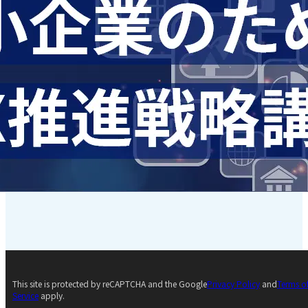
This site is protected by reCAPTCHA and the Google
Privacy Policy
and
Terms o
Service
apply.