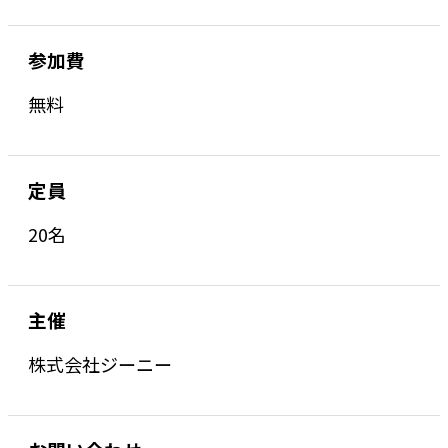
参加費
無料
定員
20名
主催
株式会社ジーニー