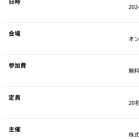
日時
202
会場
オ
参加費
無
定員
20
主催
株