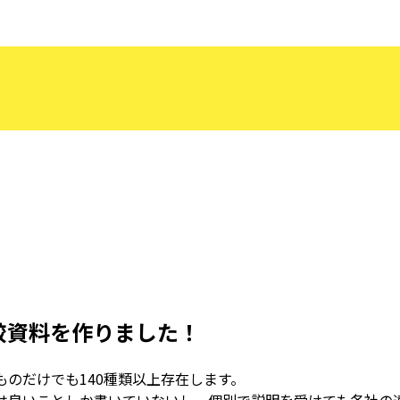
！
比較資料を作りました！
ものだけでも140種類以上存在します。
には良いことしか書いていないし、個別で説明を受けても各社の