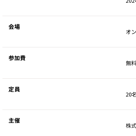
202
会場
オ
参加費
無
定員
20
主催
株