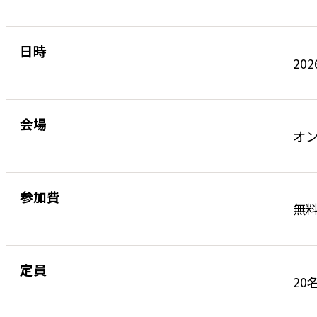
日時
202
会場
オ
参加費
無
定員
20