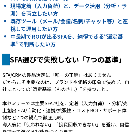
現場定着（入力負荷）と、データ活用（分析・予
測）を両立したい方
既存ツール（メール/会議/名刺/チャット等）と連
携して運用したい方
中長期でROIが出るSFAを、納得できる“選定基
準”で判断したい方
SFA選びで失敗しない「7つの基準」
SFA/CRMの製品選定に「唯一の正解」はありません。
だからこそ重要なのは、ブランドや価格の印象で決めず、自
社にとっての“選定基準（ものさし）”を持つこと。
本セミナーでは主要SFA7社を、定着（入力負荷）・分析/売
上創出・AI/自動化・連携/拡張性・コストROI・サポート体
制など7つの観点で徹底比較。
導入後に「使われない」「投資回収できない」を避け、自信
を持って選べる状態をつくります。