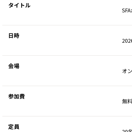
タイトル
SF
日時
202
会場
オ
参加費
無
定員
20