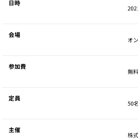
日時
202
会場
オ
参加費
無
定員
50
主催
株