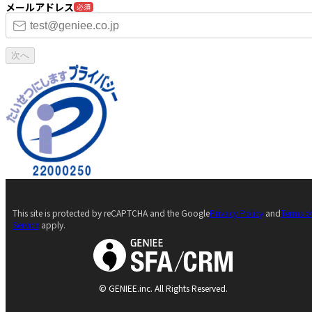
メールアドレス
必須
次へ
This site is protected by reCAPTCHA and the Google
Privacy Policy
and
Terms o
Service
apply.
© GENIEE.inc. All Rights Reserved.