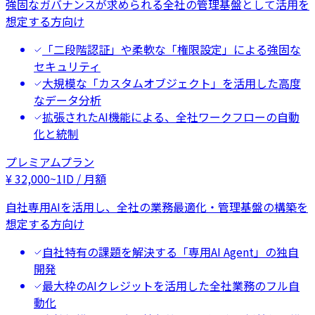
強固なガバナンスが求められる全社の管理基盤として活用を
想定する方向け
「二段階認証」や柔軟な「権限設定」による強固な
セキュリティ
大規模な「カスタムオブジェクト」を活用した高度
なデータ分析
拡張されたAI機能による、全社ワークフローの自動
化と統制
プレミアムプラン
¥
32,000
~
1ID / 月額
自社専用AIを活用し、全社の業務最適化・管理基盤の構築を
想定する方向け
自社特有の課題を解決する「専用AI Agent」の独自
開発
最大枠のAIクレジットを活用した全社業務のフル自
動化