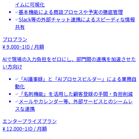
イムに可視化
基本機能による商談プロセスや予実の徹底管理
Slack等の外部チャット連携によるスピーディな情報
共有
プロプラン
¥
9,000
~
1ID / 月額
AIで現場の入力負担をゼロにし、部門間の連携を加速させた
い方向け
「AI議事録」と「AIプロセスビルダー」による業務自
動化
「名刺機能」を活用した顧客登録の手間・負担削減
メールやカレンダー等、外部サービスとのシームレ
スな連携
エンタープライズプラン
¥
12,000
~
1ID / 月額