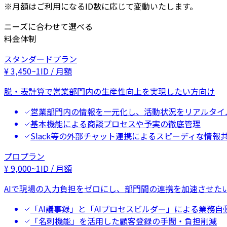
※月額はご利用になるID数に応じて変動いたします。
ニーズに合わせて選べる
料金体制
スタンダードプラン
¥
3,450
~
1ID / 月額
脱・表計算で営業部門内の生産性向上を実現したい方向け
営業部門内の情報を一元化し、活動状況をリアルタイ
基本機能による商談プロセスや予実の徹底管理
Slack等の外部チャット連携によるスピーディな情報
プロプラン
¥
9,000
~
1ID / 月額
AIで現場の入力負担をゼロにし、部門間の連携を加速させた
「AI議事録」と「AIプロセスビルダー」による業務自
「名刺機能」を活用した顧客登録の手間・負担削減