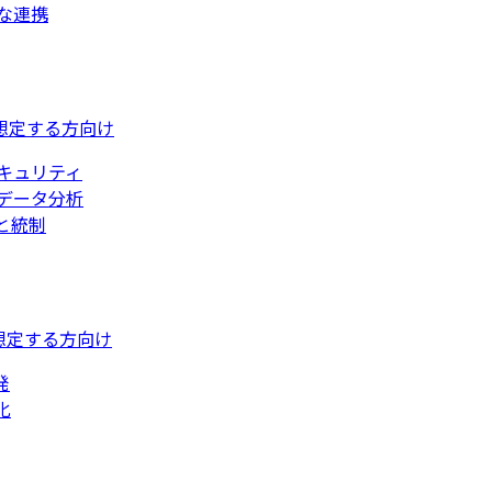
な連携
想定する方向け
キュリティ
データ分析
と統制
想定する方向け
発
化