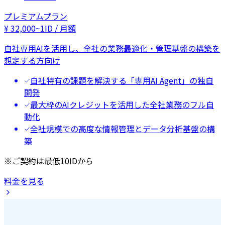
プレミアムプラン
¥
32,000
~
1ID / 月額
自社専用AIを活用し、全社の業務最適化・管理基盤の構築を
想定する方向け
自社特有の課題を解決する「専用AI Agent」の独自
開発
最大枠のAIクレジットを活用した全社業務のフル自
動化
全社規模での高度な情報管理とデータ分析基盤の構
築
※ご契約は最低10IDから
料金を見る