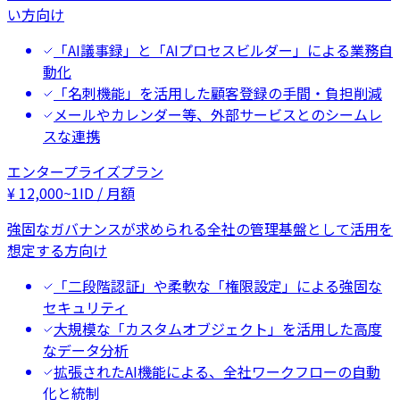
い方向け
「AI議事録」と「AIプロセスビルダー」による業務自
動化
「名刺機能」を活用した顧客登録の手間・負担削減
メールやカレンダー等、外部サービスとのシームレ
スな連携
エンタープライズプラン
¥
12,000
~
1ID / 月額
強固なガバナンスが求められる全社の管理基盤として活用を
想定する方向け
「二段階認証」や柔軟な「権限設定」による強固な
セキュリティ
大規模な「カスタムオブジェクト」を活用した高度
なデータ分析
拡張されたAI機能による、全社ワークフローの自動
化と統制