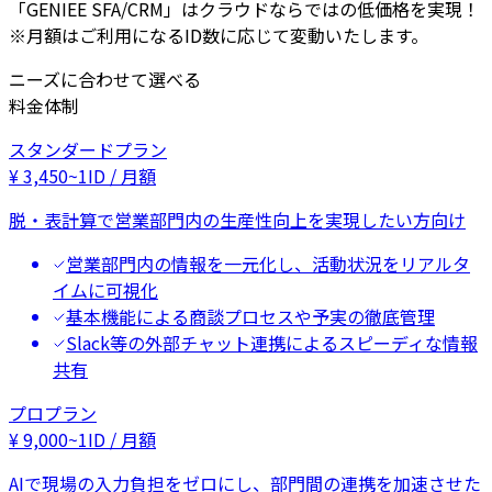
「GENIEE SFA/CRM」はクラウドならではの低価格を実現！
※月額はご利用になるID数に応じて変動いたします。
ニーズに合わせて選べる
料金体制
スタンダードプラン
¥
3,450
~
1ID / 月額
脱・表計算で営業部門内の生産性向上を実現したい方向け
営業部門内の情報を一元化し、活動状況をリアルタ
イムに可視化
基本機能による商談プロセスや予実の徹底管理
Slack等の外部チャット連携によるスピーディな情報
共有
プロプラン
¥
9,000
~
1ID / 月額
AIで現場の入力負担をゼロにし、部門間の連携を加速させた