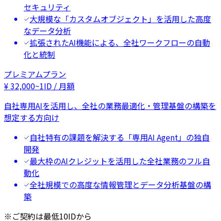
セキュリティ
大規模な「カスタムオブジェクト」を活用した高度
なデータ分析
拡張されたAI機能による、全社ワークフローの自動
化と統制
プレミアムプラン
¥
32,000
~
1ID / 月額
自社専用AIを活用し、全社の業務最適化・管理基盤の構築を
想定する方向け
自社特有の課題を解決する「専用AI Agent」の独自
開発
最大枠のAIクレジットを活用した全社業務のフル自
動化
全社規模での高度な情報管理とデータ分析基盤の構
築
※ご契約は最低10IDから