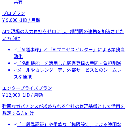
共有
プロプラン
¥
9,000
~
1ID / 月額
AIで現場の入力負担をゼロにし、部門間の連携を加速させた
い方向け
「AI議事録」と「AIプロセスビルダー」による業務自
動化
「名刺機能」を活用した顧客登録の手間・負担削減
メールやカレンダー等、外部サービスとのシームレ
スな連携
エンタープライズプラン
¥
12,000
~
1ID / 月額
強固なガバナンスが求められる全社の管理基盤として活用を
想定する方向け
「二段階認証」や柔軟な「権限設定」による強固な