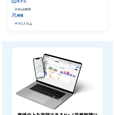
モデル
BtoB事例
規模
301人以上
業績向上を実現できるNo.1営業管理ツ