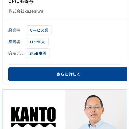
UPにも寄与
株式会社kazeniwa
業種
サービス業
規模
11～50人
モデル
BtoB事例
さらに詳しく