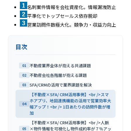
名刺案件情報を会社資産化。情報漏洩防止
平準化でトップセールス依存脱却
営業訪問件数極大化。競争力・収益力向上
目次
不動産業界全体が抱える共通課題
01
不動産会社各階層が抱える課題
02
SFA/CRMの活用で業界課題を解決
03
【不動産×SFA/ CRM活用事例】<br />スマ
ホアプリ、地図連携機能の活用で営業効率大
04
幅アップ！<br /> 1日あたりの訪問件数が増
加
【不動産×SFA/ CRM活用事例】<br />人脈
×物件情報を可視化し物件成約率が７％アッ
05