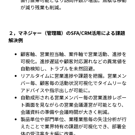
直行直帰可能となり訪問件数が増加。無駄な移動
が減り残業も削減。
２，マネジャー（管理職）のSFA/CRM活用による課題
解決例
顧客軸、営業担当軸、案件軸で営業活動、進捗を
可視化。進捗遅延や顧客対応漏れなどの異常値を
自動検知し、トラブルを未然回避。
リアルタイムに営業進捗や課題を把握。営業メン
バー毎、顧客毎の活動状況可視化でタイムリーな
アドバイスや指示出しが可能に。
自動成形される営業メンバー毎の営業進捗レポー
ト画面を見ながらの営業会議運営が可能となり、
会議資料の準備や会議時間が大きく削減。
製品単位や部門単位、業種業態毎の失注分析が行
えたことで業界特有の課題が可視化でき、部署全
体の受注率を大幅に改善。