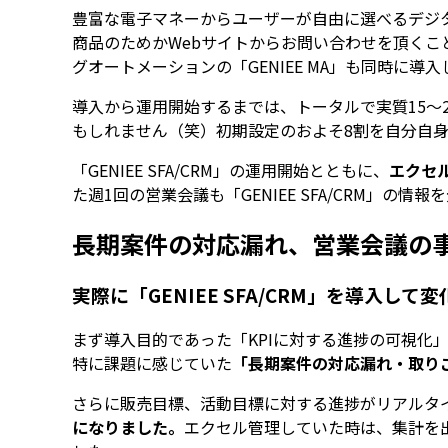
豊富な電子マネーからユーザーが自由に選べるデジタ
商品のためかWebサイトからお問い合わせを頂くこと
グオートメーションの「GENIEE MA」も同時に
導入から運用開始するまでは、トータルで実質15～
もしれません（笑）初期設定のおよそ8割を自分自身で
「GENIEE SFA/CRM」の運用開始とともに、
エクセ
た週1回の営業会議も「GENIEE SFA/CRM」の
長期案件の対応漏れ、営業会議の
実際に「GENIEE SFA/CRM」を導入し
まず導入目的であった「KPIに対する進捗の可視化
特に課題に感じていた
「長期案件の対応漏れ・取り
さらに販売目標、活動目標に対する進捗がリアルタ
になりました。
エクセル管理していた時は、集計を