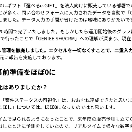
ルギフト『選べるe-GIFT』を法人向けに販売している部署
が多く、問い合わせフォームに入力されたデータを自動で「GENI
導入しました。データ入力の手間が省けたのは地味にありがたいで
20時間で完了いたしました。もしかしたら運用開始後のグラ
行ったことで「GENIEE SFA/CRM」への理解が深まり、
ル管理を撤廃しました。エクセルを一切なくすことで、二重入
情報を元に報告を実施しております。
事前準備をほぼ0に
て変化はありましたか？
」「案件ステータスの可視化」は、おおむね達成できたと思いま
こぼし」については、ほぼ0
になったのではと思います。
イムで見られるようになったことで、来年度の販売予測も立て
出したときに予測をしていたので、リアルタイムで様々な数字