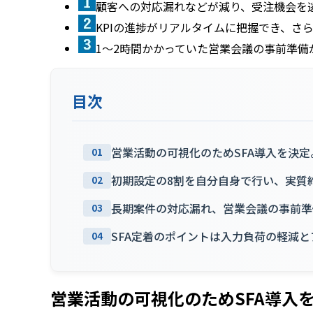
顧客への対応漏れなどが減り、受注機会を
KPIの進捗がリアルタイムに把握でき、さ
1～2時間かかっていた営業会議の事前準備
目次
営業活動の可視化のためSFA導入を決定。
01
初期設定の8割を自分自身で行い、実質約
02
長期案件の対応漏れ、営業会議の事前準
03
SFA定着のポイントは入力負荷の軽減
04
営業活動の可視化のためSFA導入を決