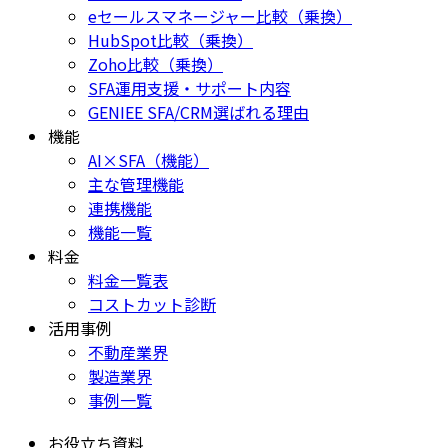
eセールスマネージャー比較（乗換）
HubSpot比較（乗換）
Zoho比較（乗換）
SFA運用支援・サポート内容
GENIEE SFA/CRM選ばれる理由
機能
AI×SFA（機能）
主な管理機能
連携機能
機能一覧
料金
料金一覧表
コストカット診断
活用事例
不動産業界
製造業界
事例一覧
お役立ち資料