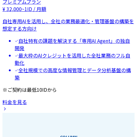
プレミアムプラン
¥
32,000
~
1ID / 月額
自社専用AIを活用し、全社の業務最適化・管理基盤の構築を
想定する方向け
自社特有の課題を解決する「専用AI Agent」の独自
開発
最大枠のAIクレジットを活用した全社業務のフル自
動化
全社規模での高度な情報管理とデータ分析基盤の構
築
※ご契約は最低10IDから
料金を見る