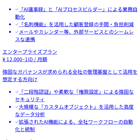
「AI議事録」と「AIプロセスビルダー」による業務自
動化
「名刺機能」を活用した顧客登録の手間・負担削減
メールやカレンダー等、外部サービスとのシームレ
スな連携
エンタープライズプラン
¥
12,000
~
1ID / 月額
強固なガバナンスが求められる全社の管理基盤として活用を
想定する方向け
「二段階認証」や柔軟な「権限設定」による強固な
セキュリティ
大規模な「カスタムオブジェクト」を活用した高度
なデータ分析
拡張されたAI機能による、全社ワークフローの自動
化と統制