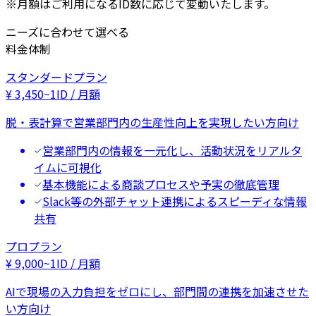
※月額はご利用になるID数に応じて変動いたします。
ニーズに合わせて選べる
料金体制
スタンダードプラン
¥
3,450
~
1ID / 月額
脱・表計算で営業部門内の生産性向上を実現したい方向け
営業部門内の情報を一元化し、活動状況をリアルタ
イムに可視化
基本機能による商談プロセスや予実の徹底管理
Slack等の外部チャット連携によるスピーディな情報
共有
プロプラン
¥
9,000
~
1ID / 月額
AIで現場の入力負担をゼロにし、部門間の連携を加速させた
い方向け