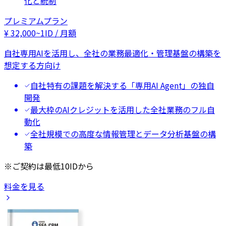
化と統制
プレミアムプラン
¥
32,000
~
1ID / 月額
自社専用AIを活用し、全社の業務最適化・管理基盤の構築を
想定する方向け
自社特有の課題を解決する「専用AI Agent」の独自
開発
最大枠のAIクレジットを活用した全社業務のフル自
動化
全社規模での高度な情報管理とデータ分析基盤の構
築
※ご契約は最低10IDから
料金を見る