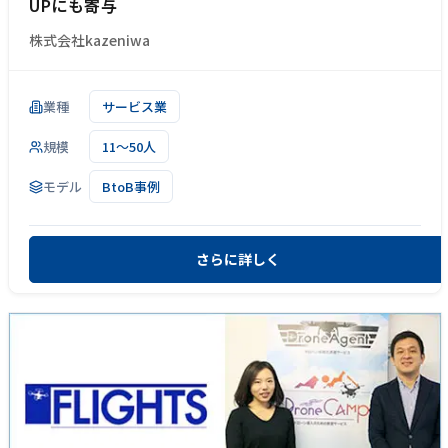
UPにも寄与
株式会社kazeniwa
業種
サービス業
規模
11～50人
モデル
BtoB事例
さらに詳しく