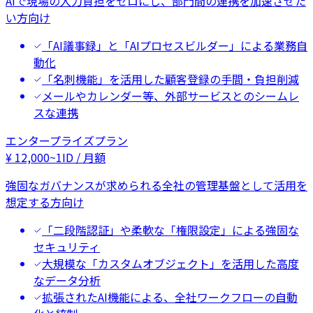
AIで現場の入力負担をゼロにし、部門間の連携を加速させた
い方向け
「AI議事録」と「AIプロセスビルダー」による業務自
動化
「名刺機能」を活用した顧客登録の手間・負担削減
メールやカレンダー等、外部サービスとのシームレ
スな連携
エンタープライズプラン
¥
12,000
~
1ID / 月額
強固なガバナンスが求められる全社の管理基盤として活用を
想定する方向け
「二段階認証」や柔軟な「権限設定」による強固な
セキュリティ
大規模な「カスタムオブジェクト」を活用した高度
なデータ分析
拡張されたAI機能による、全社ワークフローの自動