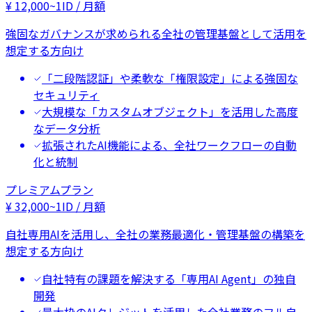
¥
12,000
~
1ID / 月額
強固なガバナンスが求められる全社の管理基盤として活用を
想定する方向け
「二段階認証」や柔軟な「権限設定」による強固な
セキュリティ
大規模な「カスタムオブジェクト」を活用した高度
なデータ分析
拡張されたAI機能による、全社ワークフローの自動
化と統制
プレミアムプラン
¥
32,000
~
1ID / 月額
自社専用AIを活用し、全社の業務最適化・管理基盤の構築を
想定する方向け
自社特有の課題を解決する「専用AI Agent」の独自
開発