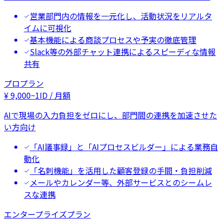
営業部門内の情報を一元化し、活動状況をリアルタ
イムに可視化
基本機能による商談プロセスや予実の徹底管理
Slack等の外部チャット連携によるスピーディな情報
共有
プロプラン
¥
9,000
~
1ID / 月額
AIで現場の入力負担をゼロにし、部門間の連携を加速させた
い方向け
「AI議事録」と「AIプロセスビルダー」による業務自
動化
「名刺機能」を活用した顧客登録の手間・負担削減
メールやカレンダー等、外部サービスとのシームレ
スな連携
エンタープライズプラン