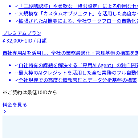
「二段階認証」や柔軟な「権限設定」による強固なセ
大規模な「カスタムオブジェクト」を活用した高度な
拡張されたAI機能による、全社ワークフローの自動化
プレミアムプラン
¥
32,000
~
1ID / 月額
自社専用AIを活用し、全社の業務最適化・管理基盤の構築を
自社特有の課題を解決する「専用AI Agent」の独自開
最大枠のAIクレジットを活用した全社業務のフル自動
全社規模での高度な情報管理とデータ分析基盤の構築
※ご契約は最低10IDから
料金を見る