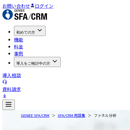
お問い合わせ
ログイン
初めての方
機能
料金
事例
導入をご検討中の方
導入相談
資料請求
GENIEE SFA/CRM
SFA/CRM 用語集
ファネル分析