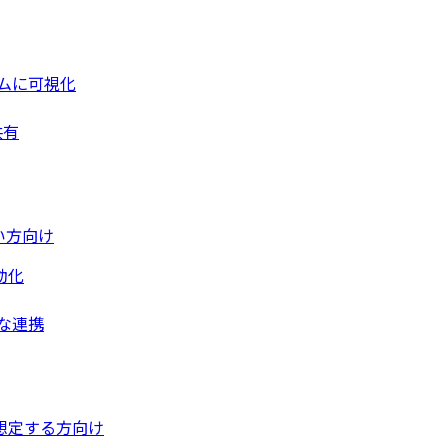
ムに可視化
共有
い方向け
動化
な連携
想定する方向け