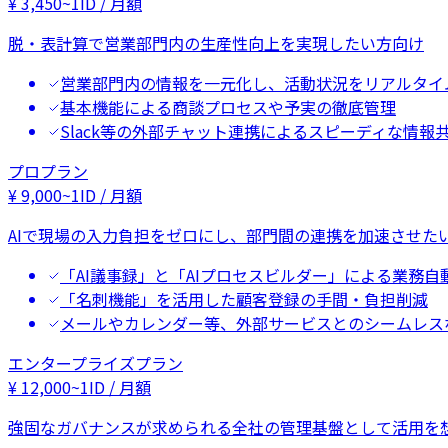
¥
3,450
~
1ID / 月額
脱・表計算で営業部門内の生産性向上を実現したい方向け
営業部門内の情報を一元化し、活動状況をリアルタイ
基本機能による商談プロセスや予実の徹底管理
Slack等の外部チャット連携によるスピーディな情報
プロプラン
¥
9,000
~
1ID / 月額
AIで現場の入力負担をゼロにし、部門間の連携を加速させた
「AI議事録」と「AIプロセスビルダー」による業務自
「名刺機能」を活用した顧客登録の手間・負担削減
メールやカレンダー等、外部サービスとのシームレス
エンタープライズプラン
¥
12,000
~
1ID / 月額
強固なガバナンスが求められる全社の管理基盤として活用を