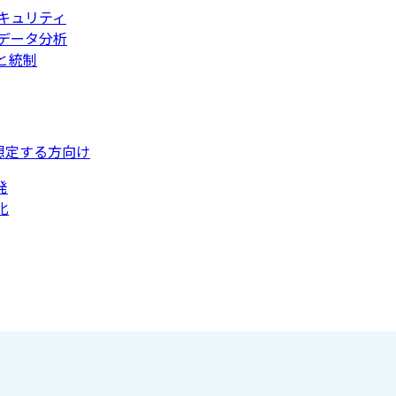
キュリティ
データ分析
と統制
想定する方向け
発
化