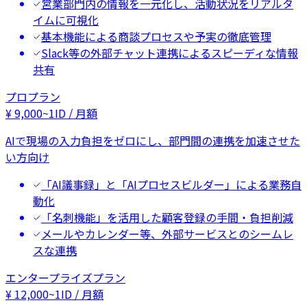
営業部門内の情報を一元化し、活動状況をリアルタ
イムに可視化
基本機能による商談プロセスや予実の徹底管理
Slack等の外部チャット連携によるスピーディな情報
共有
プロプラン
¥
9,000
~
1ID / 月額
AIで現場の入力負担をゼロにし、部門間の連携を加速させた
い方向け
「AI議事録」と「AIプロセスビルダー」による業務自
動化
「名刺機能」を活用した顧客登録の手間・負担削減
メールやカレンダー等、外部サービスとのシームレ
スな連携
エンタープライズプラン
¥
12,000
~
1ID / 月額