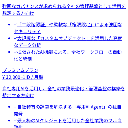
強固なガバナンスが求められる全社の管理基盤として活用を
想定する方向け
「二段階認証」や柔軟な「権限設定」による強固な
セキュリティ
大規模な「カスタムオブジェクト」を活用した高度
なデータ分析
拡張されたAI機能による、全社ワークフローの自動
化と統制
プレミアムプラン
¥
32,000
~
1ID / 月額
自社専用AIを活用し、全社の業務最適化・管理基盤の構築を
想定する方向け
自社特有の課題を解決する「専用AI Agent」の独自
開発
最大枠のAIクレジットを活用した全社業務のフル自
動化