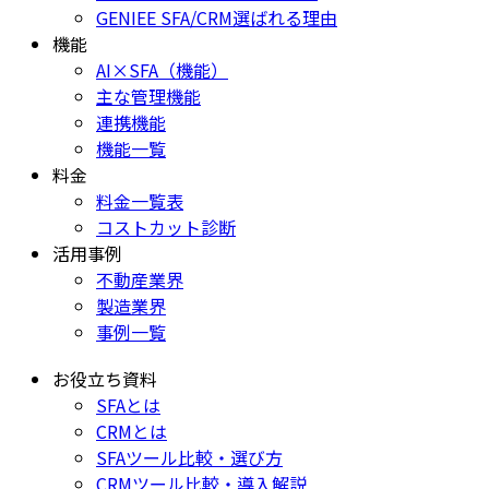
GENIEE SFA/CRM選ばれる理由
機能
AI×SFA（機能）
主な管理機能
連携機能
機能一覧
料金
料金一覧表
コストカット診断
活用事例
不動産業界
製造業界
事例一覧
お役立ち資料
SFAとは
CRMとは
SFAツール比較・選び方
CRMツール比較・導入解説