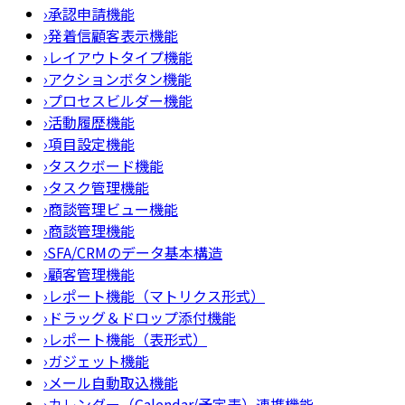
›
承認申請機能
›
発着信顧客表示機能
›
レイアウトタイプ機能
›
アクションボタン機能
›
プロセスビルダー機能
›
活動履歴機能
›
項目設定機能
›
タスクボード機能
›
タスク管理機能
›
商談管理ビュー機能
›
商談管理機能
›
SFA/CRMのデータ基本構造
›
顧客管理機能
›
レポート機能（マトリクス形式）
›
ドラッグ＆ドロップ添付機能
›
レポート機能（表形式）
›
ガジェット機能
›
メール自動取込機能
›
カレンダー（Calendar/予定表）連携機能