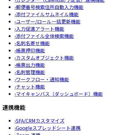
›
郵便番号検索住所自動入力機能
›
添付ファイルサムネイル機能
›
ユーザー/ロール一括更新機能
›
入力促進アラート機能
›
添付ファイル全体検索機能
›
名刺名寄せ機能
›
帳票押印機能
›
カスタムオブジェクト機能
›
帳票出力機能
›
名刺管理機能
›
ワークフロー・通知機能
›
チャット機能
›
マイキャンバス（ダッシュボード）機能
連携機能
›
SFA/CRMカスタマイズ
›
Googleスプレッドシート連携
›
Zoom 連携