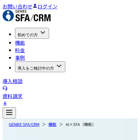
お問い合わせ
ログイン
初めての方
機能
料金
事例
導入をご検討中の方
導入相談
資料請求
GENIEE SFA/CRM
機能
AI×SFA（機能）