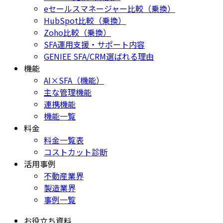
eセールスマネージャー比較（乗換）
HubSpot比較（乗換）
Zoho比較（乗換）
SFA運用支援・サポート内容
GENIEE SFA/CRM選ばれる理由
機能
AI×SFA（機能）
主な管理機能
連携機能
機能一覧
料金
料金一覧表
コストカット診断
活用事例
不動産業界
製造業界
事例一覧
お役立ち資料