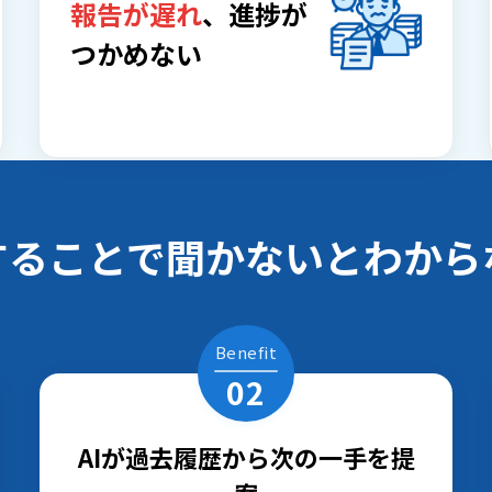
報告が遅れ
、進捗が
つかめない
援することで聞かないとわから
Benefit
02
AIが過去履歴から次の一手を提