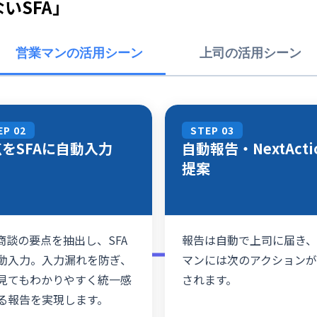
いSFA」
営業マンの活用シーン
上司の活用シーン
EP 02
STEP 03
をSFAに自動入力
自動報告・NextActi
提案
が商談の要点を抽出し、SFA
報告は自動で上司に届き
動入力。入力漏れを防ぎ、
マンには次のアクション
見てもわかりやすく統一感
されます。
る報告を実現します。