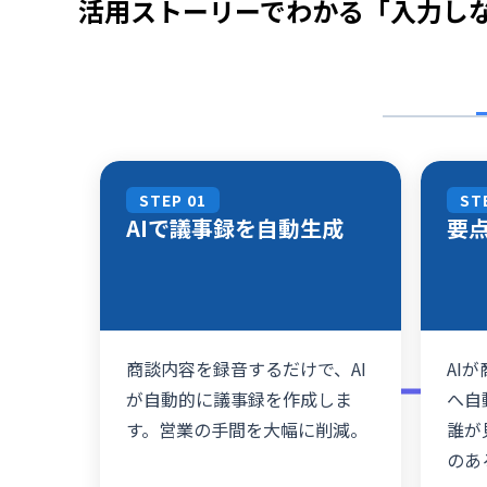
活用ストーリーでわかる「入力しな
STEP 01
ST
AIで議事録を自動生成
要点
商談内容を録音するだけで、AI
AI
が自動的に議事録を作成しま
へ自
す。営業の手間を大幅に削減。
誰が
のあ