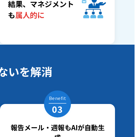
結果、マネジメント
も
属人的に
ないを解消
Benefit
03
報告メール・週報もAIが自動生