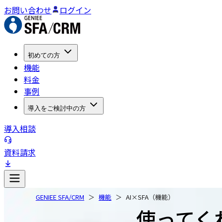
お問い合わせ
ログイン
初めての方
機能
料金
事例
導入をご検討中の方
導入相談
資料請求
GENIEE SFA/CRM
機能
AI×SFA（機能）
使ってく