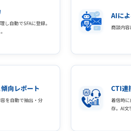
力
AIに
理し自動でSFAに登録。
商談内容
に。
と傾向レポート
CTI
内容を自動で抽出・分
着信時に
存。AI