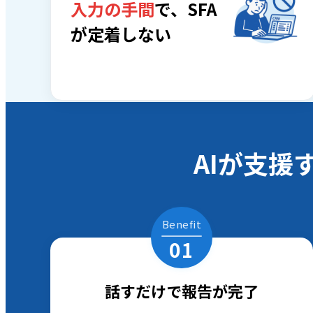
入力の手間
で、SFA
が定着しない
AIが支
Benefit
01
話すだけで報告が完了