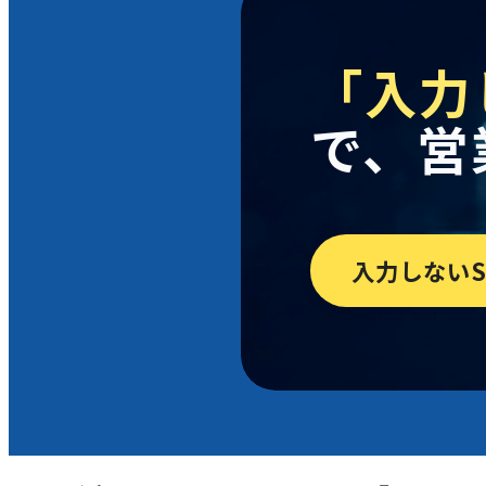
「入力
で、営
入力しないS