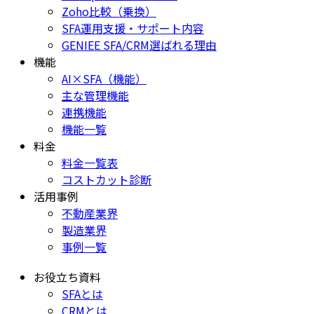
Zoho比較（乗換）
SFA運用支援・サポート内容
GENIEE SFA/CRM選ばれる理由
機能
AI×SFA（機能）
主な管理機能
連携機能
機能一覧
料金
料金一覧表
コストカット診断
活用事例
不動産業界
製造業界
事例一覧
お役立ち資料
SFAとは
CRMとは