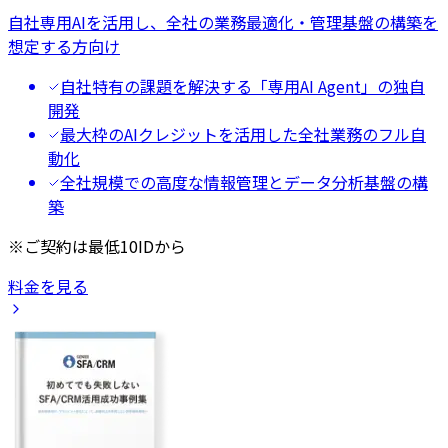
自社専用AIを活用し、全社の業務最適化・管理基盤の構築を
想定する方向け
自社特有の課題を解決する「専用AI Agent」の独自
開発
最大枠のAIクレジットを活用した全社業務のフル自
動化
全社規模での高度な情報管理とデータ分析基盤の構
築
※ご契約は最低10IDから
料金を見る