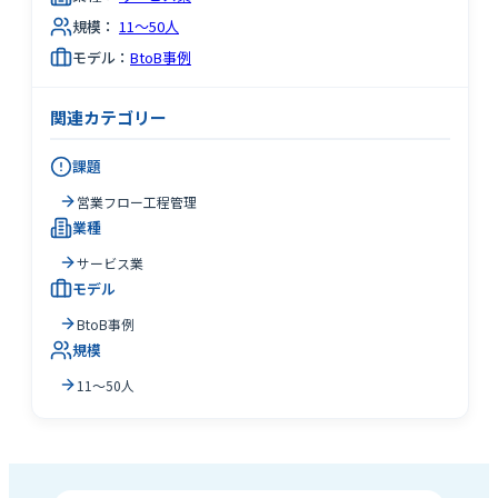
規模：
11～50人
モデル：
BtoB事例
関連カテゴリー
課題
営業フロー工程管理
業種
サービス業
モデル
BtoB事例
規模
11～50人