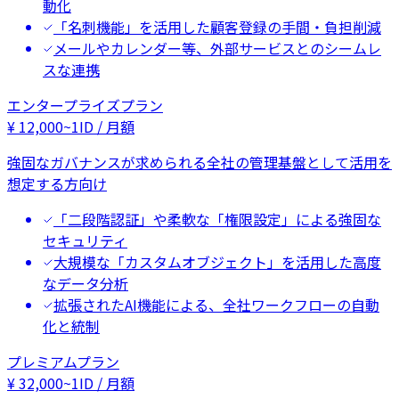
動化
「名刺機能」を活用した顧客登録の手間・負担削減
メールやカレンダー等、外部サービスとのシームレ
スな連携
エンタープライズプラン
¥
12,000
~
1ID / 月額
強固なガバナンスが求められる全社の管理基盤として活用を
想定する方向け
「二段階認証」や柔軟な「権限設定」による強固な
セキュリティ
大規模な「カスタムオブジェクト」を活用した高度
なデータ分析
拡張されたAI機能による、全社ワークフローの自動
化と統制
プレミアムプラン
¥
32,000
~
1ID / 月額