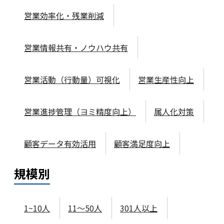
営業効率化・残業削減
営業情報共有・ノウハウ共有
営業活動（行動量）可視化
営業生産性向上
営業進捗管理（ヨミ精度向上）
属人化対策
顧客データ有効活用
顧客満足度向上
規模
別
1~10人
11～50人
301人以上