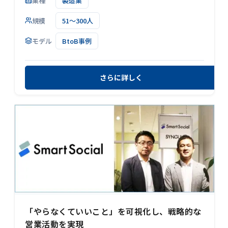
業種
製造業
規模
51～300人
モデル
BtoB事例
さらに詳しく
「やらなくていいこと」を可視化し、戦略的な
営業活動を実現