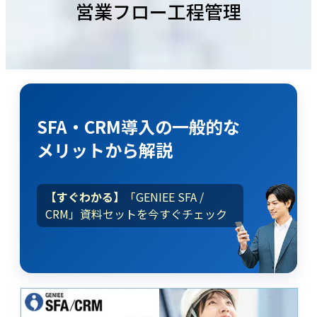
営業フロー工程管理
SFA・CRM導入
の
一般的な
メリット
から解説
【すぐわかる】
「GENIEE SFA /
CRM」資料セットを今すぐチェック