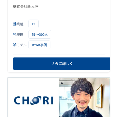
株式会社新大陸
業種
IT
規模
51～300人
モデル
BtoB事例
さらに詳しく