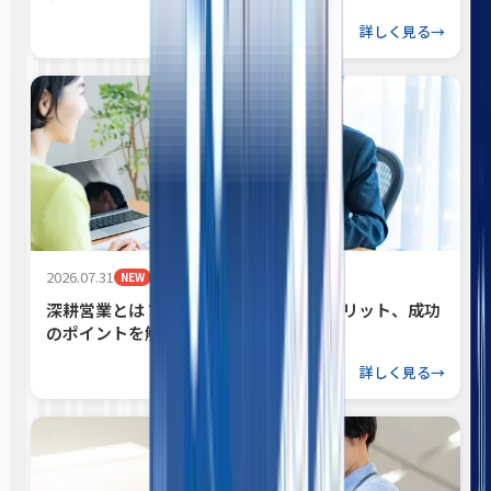
詳しく見る
2026.07.31
NEW
深耕営業とは？ほかの手法との違いやメリット、成功
のポイントを解説
詳しく見る